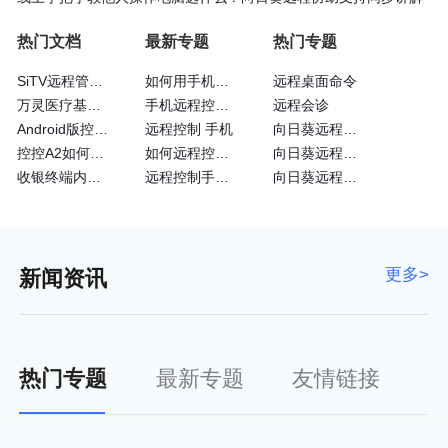
热门文档
最新专题
热门专题
SiTV远程管理维护户外广告屏大法—向日葵
如何用手机远程控制手机
远程桌面命令
万灵医疗基于向日葵的眼科远程诊断系统
手机远程控制手机方法
远程会诊
Android版控制端常见问题
远程控制 手机
向日葵远程控制使用
控控A2如何通过4G网卡上网
如何远程控制苹果手机
向日葵远程控制黑屏
收银终端内嵌向日葵实现远程运维
远程控制手机的方法
向日葵远程控制官方
更多>
新闻资讯
热门专题
最新专题
友情链接