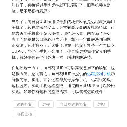
的孩子，直接通过手机远控就可以看到了，旧手机秒变监
控，是不是很有意思？
当然了，向日葵UUPro用得最多的场景应该是远程教父母用
手机了，远在老家的父母，经常有事没事的发视频给你，让
你告诉他手机这个怎么操作，那个怎么弄，内存满了怎么
办？而你总是苦口婆心地告诉他，却不一定能解决到问题，
正所谓，远水救不了近火嘛！现在，给父母常备一个向日葵
UUPro，当他们手机不会用了，你直接远控操作父母的手
机，就好像你在他们身边一样，瞬速的解决掉。
在远控这一方面，向日葵UUPro可以实现息屏下的唤醒，也
是很方便。总而言之，向日葵UUPro提供的
远程控制手机
功
能很简单、实用。可以远程帮父母操作手机、远程玩游戏、
远程监控。实现手机远程监控，通过向日葵UUPro可以轻松
实现。如果你有这样的监控需求，可以试试这款硬件！
远程控制
远程
向日葵远程控制
远控
电视监控