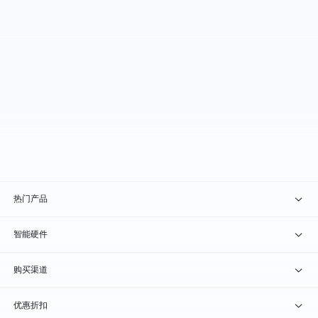
热门产品
贝锐向日葵 · 远程控制
智能硬件
贝锐蒲公英 · 异地组网
贝锐向日葵硬件
购买渠道
贝锐花生壳 · 动态域名
贝锐蒲公英硬件
天猫旗舰店
优惠折扣