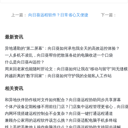
上一篇：
向日葵远程软件？日常省心又便捷
下一篇：
最新资讯
异地通勤的“第二屏幕”：向日葵如何承包我全天的高效远控体验？
一人多机不凌乱，向日葵帮你把散落各处的电脑收进一个口袋
什么是向日葵AI远控？
周末回老家也能随时肝论文：向日葵如何让我在“移动与留守”间无缝横
跨越距离的“数字回家”：向日葵如何守护我的全能私人工作站
相关资讯
和异地伙伴协作核对文件如何配合？向日葵远程协助同步共享屏幕
个体户设备定期检修不用前往门店？门店集中远程管理更省心，向日
内网环境搭建远程控制会不会复杂？向日葵一键打通远程通道
兼顾办公家用的远程软件该怎么挑？向日葵适配电脑手机多终端
线上手把手教他人操作电脑选什么？向日葵远程协助支持同步讲解