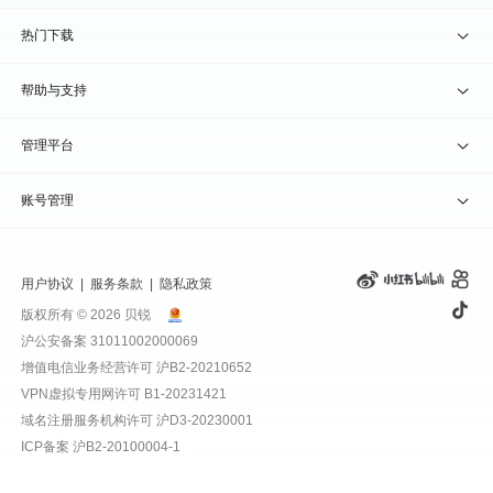
贝锐洋葱头 · 协作无间
贝锐花生壳硬件
京东旗舰店
兑换码通道
热门下载
教育公益折扣
贝锐向日葵客户端
帮助与支持
贝锐蒲公英客户端
我要建议
管理平台
贝锐花生壳客户端
我要投诉
贝锐向日葵管理
账号管理
贝锐洋葱头浏览器
联系客服
贝锐蒲公英管理
实名认证
用户协议
|
服务条款
|
隐私政策
钻石VIP
贝锐花生壳管理
账号信息
版权所有 © 2026 贝锐
沪公安备案 31011002000069
远程协助
贝锐洋葱头管理
产品续费
增值电信业务经营许可
沪B2-20210652
VPN虚拟专用网许可 B1-20231421
报告漏洞
域名管理
我的订单
域名注册服务机构许可 沪D3-20230001
ICP备案
沪B2-20100004-1
退换货政策
发票管理