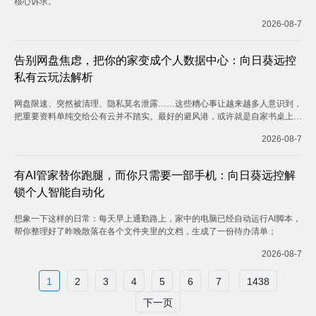
核心诉求。
2026-08-7
告别网盘焦虑，把你的家变成个人数据中心：向日葵远控
私有云玩法解析
网盘限速、突然被清理、隐私莫名泄露……这些糟心事让越来越多人意识到，
把重要资料单纯交给公有云并不踏实。最好的避风港，或许就是自家书桌上那
台很少关机却又不敢一直开着的电脑。
2026-08-7
有AI管家替你跑腿，而你只需要一部手机：向日葵远控解
锁个人智能自动化
想象一下这样的日常：每天早上通勤路上，家中的电脑已经自动运行AI脚本，
帮你整理好了昨晚散落在各个文件夹里的文档，生成了一份待办清单；
2026-08-7
1
2
3
4
5
6
7
1438
下一页