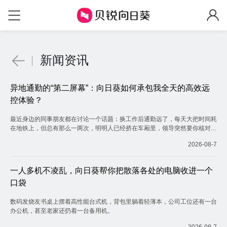
新闻资讯
异地通勤的“第二屏幕”：向日葵如何承包我全天的高效远
控体验？
最近身边的同事朋友都在讨论一个话题：换工作后通勤远了，每天大把时间耗
在地铁上，但总有那么一两次，明明人已经挤在车厢里，领导突然要你核对一
个藏在公司电脑里的文件。
2026-08-7
一人多机不凌乱，向日葵帮你把散落各处的电脑收进一个
口袋
数码发烧友书桌上摆着高性能台式机，背包里躺着轻薄本，公司工位还有一台
办公机，甚至老家还扔着一台备用机。
2026-08-7