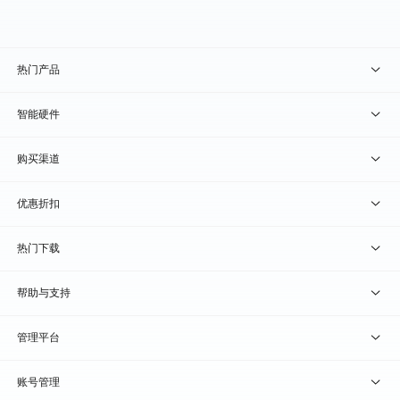
热门产品
贝锐向日葵 · 远程控制
智能硬件
贝锐蒲公英 · 异地组网
贝锐向日葵硬件
购买渠道
贝锐花生壳 · 动态域名
贝锐蒲公英硬件
天猫旗舰店
优惠折扣
贝锐洋葱头 · 协作无间
贝锐花生壳硬件
京东旗舰店
兑换码通道
热门下载
教育公益折扣
贝锐向日葵客户端
帮助与支持
贝锐蒲公英客户端
我要建议
管理平台
贝锐花生壳客户端
我要投诉
贝锐向日葵管理
账号管理