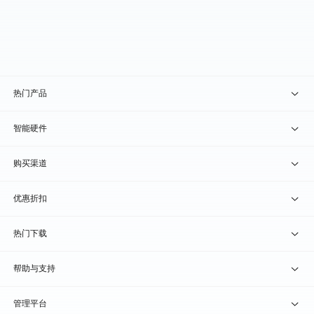
热门产品
贝锐向日葵 · 远程控制
智能硬件
贝锐蒲公英 · 异地组网
贝锐向日葵硬件
购买渠道
贝锐花生壳 · 动态域名
贝锐蒲公英硬件
天猫旗舰店
优惠折扣
贝锐洋葱头 · 协作无间
贝锐花生壳硬件
京东旗舰店
兑换码通道
热门下载
教育公益折扣
贝锐向日葵客户端
帮助与支持
贝锐蒲公英客户端
我要建议
管理平台