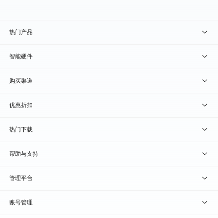
热门产品
贝锐向日葵 · 远程控制
智能硬件
贝锐蒲公英 · 异地组网
贝锐向日葵硬件
购买渠道
贝锐花生壳 · 动态域名
贝锐蒲公英硬件
天猫旗舰店
优惠折扣
贝锐洋葱头 · 协作无间
贝锐花生壳硬件
京东旗舰店
兑换码通道
热门下载
教育公益折扣
贝锐向日葵客户端
帮助与支持
贝锐蒲公英客户端
我要建议
管理平台
贝锐花生壳客户端
我要投诉
贝锐向日葵管理
账号管理