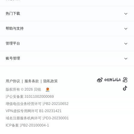
贝锐洋葱头 · 协作无间
贝锐花生壳硬件
京东旗舰店
兑换码通道
热门下载
教育公益折扣
贝锐向日葵客户端
帮助与支持
贝锐蒲公英客户端
我要建议
管理平台
贝锐花生壳客户端
我要投诉
贝锐向日葵管理
账号管理
贝锐洋葱头浏览器
联系客服
贝锐蒲公英管理
实名认证
用户协议
|
服务条款
|
隐私政策
钻石VIP
贝锐花生壳管理
账号信息
版权所有 © 2026 贝锐
沪公安备案 31011002000069
远程协助
贝锐洋葱头管理
产品续费
增值电信业务经营许可
沪B2-20210652
VPN虚拟专用网许可 B1-20231421
报告漏洞
域名管理
我的订单
域名注册服务机构许可 沪D3-20230001
ICP备案
沪B2-20100004-1
退换货政策
发票管理