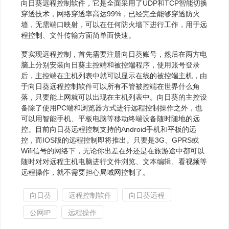
向日葵远程控制软件，它是全面采用了UDP和TCP智能切换
穿透技术，网络穿透率高达99%，已经完全能够穿透防火
墙，无需端口映射，可以在任何防火墙下进行工作，用于远
程控制、文件传输方面简单而快速。
要实现远程控制，首先需要注册向日葵账号，然后在两方电
脑上分别安装向日葵主控端和被控端程序，使用账号登录
后，主控端在主机列表中就可以显示在线的被控端主机，由
于向日葵远程控制软件可以所有不管被控端在世界什么角
落，只要能上网就可以出现在主机列表中。向日葵的主控设
备除了使用PC端和浏览器方式进行远程控制操作之外，也
可以用智能手机、平板电脑等移动终端设备随时随地的远
控。目前向日葵远程控制支持的Android手机和平板的远
控，而IOS版的远程控制即将推出。只要是3G、GPRS或
Wifi信号的网络下，无论你出差在外还是在旅游途中都可以
随时对对远程主机电脑进行文件浏览、文本编辑、看视频等
远程操作，就不需要担心局域网控制了。
向日葵
远程控制软件
向日葵远程
公网IP
远程操作