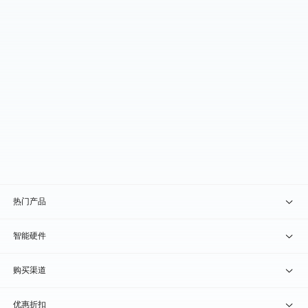
热门产品
贝锐向日葵 · 远程控制
智能硬件
贝锐蒲公英 · 异地组网
贝锐向日葵硬件
购买渠道
贝锐花生壳 · 动态域名
贝锐蒲公英硬件
天猫旗舰店
优惠折扣