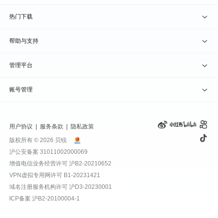
贝锐洋葱头 · 协作无间
贝锐花生壳硬件
京东旗舰店
兑换码通道
热门下载
教育公益折扣
贝锐向日葵客户端
帮助与支持
贝锐蒲公英客户端
我要建议
管理平台
贝锐花生壳客户端
我要投诉
贝锐向日葵管理
账号管理
贝锐洋葱头浏览器
联系客服
贝锐蒲公英管理
实名认证
用户协议
|
服务条款
|
隐私政策
钻石VIP
贝锐花生壳管理
账号信息
版权所有 © 2026 贝锐
沪公安备案 31011002000069
远程协助
贝锐洋葱头管理
产品续费
增值电信业务经营许可
沪B2-20210652
VPN虚拟专用网许可 B1-20231421
报告漏洞
域名管理
我的订单
域名注册服务机构许可 沪D3-20230001
ICP备案
沪B2-20100004-1
退换货政策
发票管理