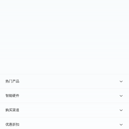
热门产品
贝锐向日葵 · 远程控制
智能硬件
贝锐蒲公英 · 异地组网
贝锐向日葵硬件
购买渠道
贝锐花生壳 · 动态域名
贝锐蒲公英硬件
天猫旗舰店
优惠折扣