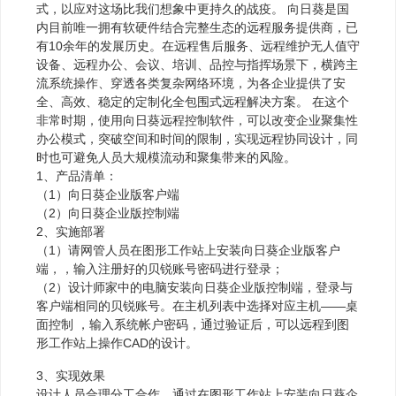
式，以应对这场比我们想象中更持久的战疫。 向日葵是国
内目前唯一拥有软硬件结合完整生态的远程服务提供商，已
有10余年的发展历史。在远程售后服务、远程维护无人值守
设备、远程办公、会议、培训、品控与指挥场景下，横跨主
流系统操作、穿透各类复杂网络环境，为各企业提供了安
全、高效、稳定的定制化全包围式远程解决方案。 在这个
非常时期，使用向日葵远程控制软件，可以改变企业聚集性
办公模式，突破空间和时间的限制，实现远程协同设计，同
时也可避免人员大规模流动和聚集带来的风险。
1、产品清单：
（1）向日葵企业版客户端
（2）向日葵企业版控制端
2、实施部署
（1）请网管人员在图形工作站上安装向日葵企业版客户
端，，输入注册好的贝锐账号密码进行登录；
（2）设计师家中的电脑安装向日葵企业版控制端，登录与
客户端相同的贝锐账号。在主机列表中选择对应主机——桌
面控制 ，输入系统帐户密码，通过验证后，可以远程到图
形工作站上操作CAD的设计。
3、实现效果
设计人员合理分工合作，通过在图形工作站上安装向日葵企