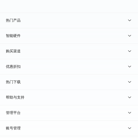
热门产品
贝锐向日葵 · 远程控制
智能硬件
贝锐蒲公英 · 异地组网
贝锐向日葵硬件
购买渠道
贝锐花生壳 · 动态域名
贝锐蒲公英硬件
天猫旗舰店
优惠折扣
贝锐洋葱头 · 协作无间
贝锐花生壳硬件
京东旗舰店
兑换码通道
热门下载
教育公益折扣
贝锐向日葵客户端
帮助与支持
贝锐蒲公英客户端
我要建议
管理平台
贝锐花生壳客户端
我要投诉
贝锐向日葵管理
账号管理