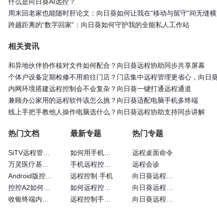
什么是向日葵AI远控？
周末回老家也能随时肝论文：向日葵如何让我在“移动与留守”间无缝横
跨越距离的“数字回家”：向日葵如何守护我的全能私人工作站
相关资讯
和异地伙伴协作核对文件如何配合？向日葵远程协助同步共享屏幕
个体户设备定期检修不用前往门店？门店集中远程管理更省心，向日
内网环境搭建远程控制会不会复杂？向日葵一键打通远程通道
兼顾办公家用的远程软件该怎么挑？向日葵适配电脑手机多终端
线上手把手教他人操作电脑选什么？向日葵远程协助支持同步讲解
热门文档
最新专题
热门专题
SiTV远程管理维护户外广告屏大法—向日葵
如何用手机远程控制手机
远程桌面命令
万灵医疗基于向日葵的眼科远程诊断系统
手机远程控制手机方法
远程会诊
Android版控制端常见问题
远程控制 手机
向日葵远程控制使用
控控A2如何通过4G网卡上网
如何远程控制苹果手机
向日葵远程控制黑屏
收银终端内嵌向日葵实现远程运维
远程控制手机的方法
向日葵远程控制官方