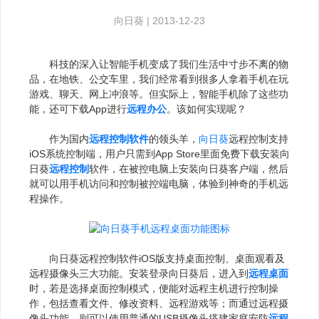
向日葵
|
2013-12-23
科技的深入让智能手机变成了我们生活中寸步不离的物
品，在地铁、公交车里，我们经常看到很多人拿着手机在玩
游戏、聊天、网上冲浪等。但实际上，智能手机除了这些功
能，还可下载App进行
远程办公
。该如何实现呢？
作为国内
远程控制软件
的领头羊，
向日葵
远程控制支持
iOS系统控制端，用户只需到App Store里面免费下载安装向
日葵
远程控制
软件，在被控电脑上安装向日葵客户端，然后
就可以用手机访问和控制被控端电脑，体验到神奇的手机远
程操作。
向日葵远程控制软件iOS版支持桌面控制、桌面观看及
远程摄像头三大功能。安装登录向日葵后，进入到
远程桌面
时，若是选择桌面控制模式，便能对远程主机进行控制操
作，包括查看文件、修改资料、远程游戏等；而通过远程摄
像头功能，则可以使用普通的USB摄像头搭建家庭安防
远程