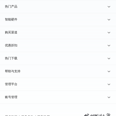
热门产品
贝锐向日葵 · 远程控制
智能硬件
贝锐蒲公英 · 异地组网
贝锐向日葵硬件
购买渠道
贝锐花生壳 · 动态域名
贝锐蒲公英硬件
天猫旗舰店
优惠折扣
贝锐洋葱头 · 协作无间
贝锐花生壳硬件
京东旗舰店
兑换码通道
热门下载
教育公益折扣
贝锐向日葵客户端
帮助与支持
贝锐蒲公英客户端
我要建议
管理平台
贝锐花生壳客户端
我要投诉
贝锐向日葵管理
账号管理
贝锐洋葱头浏览器
联系客服
贝锐蒲公英管理
实名认证