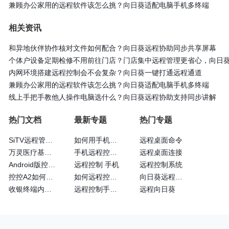
兼顾办公家用的远程软件该怎么挑？向日葵适配电脑手机多终端
相关资讯
和异地伙伴协作核对文件如何配合？向日葵远程协助同步共享屏幕
个体户设备定期检修不用前往门店？门店集中远程管理更省心，向日
内网环境搭建远程控制会不会复杂？向日葵一键打通远程通道
兼顾办公家用的远程软件该怎么挑？向日葵适配电脑手机多终端
线上手把手教他人操作电脑选什么？向日葵远程协助支持同步讲解
热门文档
最新专题
热门专题
SiTV远程管理维护户外广告屏大法—向日葵
如何用手机远程控制手机
远程桌面命令
万灵医疗基于向日葵的眼科远程诊断系统
手机远程控制手机方法
远程桌面连接
Android版控制端常见问题
远程控制 手机
远程控制系统
控控A2如何通过4G网卡上网
如何远程控制苹果手机
向日葵远程操控
收银终端内嵌向日葵实现远程运维
远程控制手机的方法
远程向日葵