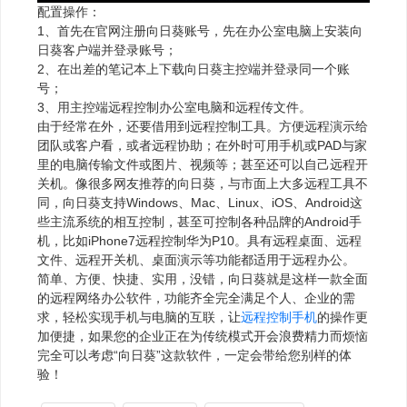
配置操作：
1、首先在官网注册向日葵账号，先在办公室电脑上安装向
日葵客户端并登录账号；
2、在出差的笔记本上下载向日葵主控端并登录同一个账
号；
3、用主控端远程控制办公室电脑和远程传文件。
由于经常在外，还要借用到远程控制工具。方便远程演示给
团队或客户看，或者远程协助；在外时可用手机或PAD与家
里的电脑传输文件或图片、视频等；甚至还可以自己远程开
关机。像很多网友推荐的向日葵，与市面上大多远程工具不
同，向日葵支持Windows、Mac、Linux、iOS、Android这
些主流系统的相互控制，甚至可控制各种品牌的Android手
机，比如iPhone7远程控制华为P10。具有远程桌面、远程
文件、远程开关机、桌面演示等功能都适用于远程办公。
简单、方便、快捷、实用，没错，向日葵就是这样一款全面
的远程网络办公软件，功能齐全完全满足个人、企业的需
求，轻松实现手机与电脑的互联，让
远程控制手机
的操作更
加便捷，如果您的企业正在为传统模式开会浪费精力而烦恼
完全可以考虑“向日葵”这款软件，一定会带给您别样的体
验！