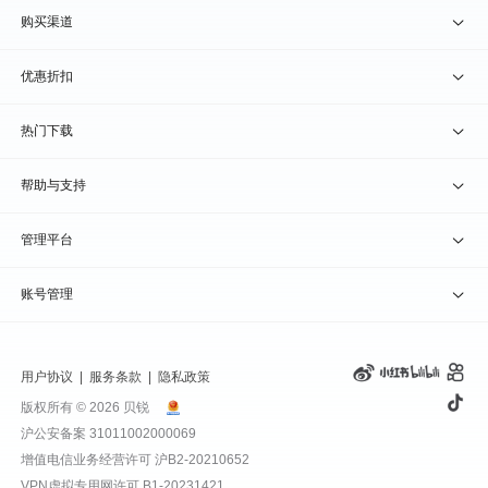
贝锐蒲公英 · 异地组网
贝锐向日葵硬件
购买渠道
贝锐花生壳 · 动态域名
贝锐蒲公英硬件
天猫旗舰店
优惠折扣
贝锐洋葱头 · 协作无间
贝锐花生壳硬件
京东旗舰店
兑换码通道
热门下载
教育公益折扣
贝锐向日葵客户端
帮助与支持
贝锐蒲公英客户端
我要建议
管理平台
贝锐花生壳客户端
我要投诉
贝锐向日葵管理
账号管理
贝锐洋葱头浏览器
联系客服
贝锐蒲公英管理
实名认证
用户协议
|
服务条款
|
隐私政策
钻石VIP
贝锐花生壳管理
账号信息
版权所有 © 2026 贝锐
沪公安备案 31011002000069
远程协助
贝锐洋葱头管理
产品续费
增值电信业务经营许可
沪B2-20210652
VPN虚拟专用网许可 B1-20231421