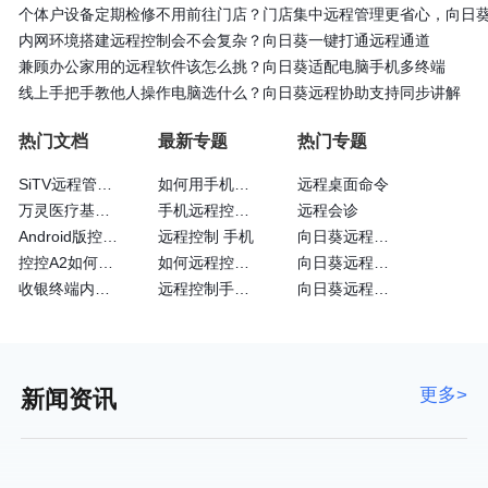
个体户设备定期检修不用前往门店？门店集中远程管理更省心，向日
内网环境搭建远程控制会不会复杂？向日葵一键打通远程通道
兼顾办公家用的远程软件该怎么挑？向日葵适配电脑手机多终端
线上手把手教他人操作电脑选什么？向日葵远程协助支持同步讲解
热门文档
最新专题
热门专题
SiTV远程管理维护户外广告屏大法—向日葵
如何用手机远程控制手机
远程桌面命令
万灵医疗基于向日葵的眼科远程诊断系统
手机远程控制手机方法
远程会诊
Android版控制端常见问题
远程控制 手机
向日葵远程控制使用
控控A2如何通过4G网卡上网
如何远程控制苹果手机
向日葵远程控制黑屏
收银终端内嵌向日葵实现远程运维
远程控制手机的方法
向日葵远程控制官方
更多>
新闻资讯