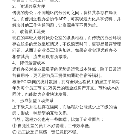
2、 资源共享方便
传统的办公，不同地区的分公司之间，资料共享存在局限
性，而使用远程办公协作APP，可实现最大化共享资料，并
解决其他工作沟通问题，让资源共享不再为难。
3、 改善员工流失
现在的年轻人最讨厌办公室的条条框框，而传统的办公环境
存在较多的无效坐班情况，不仅浪费时间，更容易暴露管理
问题。从而让企业员工流失加速。如果企业实现远程办公，
相信其员工流失速度有所减缓。
4、 降低运营成本
远程办公对企业最显著的优势是运营成本降低，除了日常运
营费用外，更无需为员工提供如通勤住宿等福利。
根据PGI新闻的统计数据，拥有全职远程员工的雇主平均每
年为每个员工节省1万美元的租金或房产开支。节约成本的
同时，也能助力企业快速发展。
5、 形成新型互动关系
上下级关系往往存在隔阂，而远程办公能减少上下级的隔
阂，形成一种新型的互动关系。
当然，远程办公也有一些弊端，比如于企业而言：
① 自觉性差的员工不好管理，工作效率低。
② 员工缺乏归属感，责任意识不强。