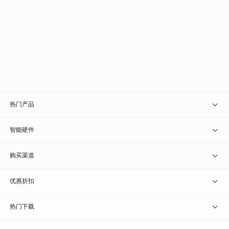
热门产品
贝锐向日葵 · 远程控制
智能硬件
贝锐蒲公英 · 异地组网
贝锐向日葵硬件
购买渠道
贝锐花生壳 · 动态域名
贝锐蒲公英硬件
天猫旗舰店
优惠折扣
贝锐洋葱头 · 协作无间
贝锐花生壳硬件
京东旗舰店
兑换码通道
热门下载