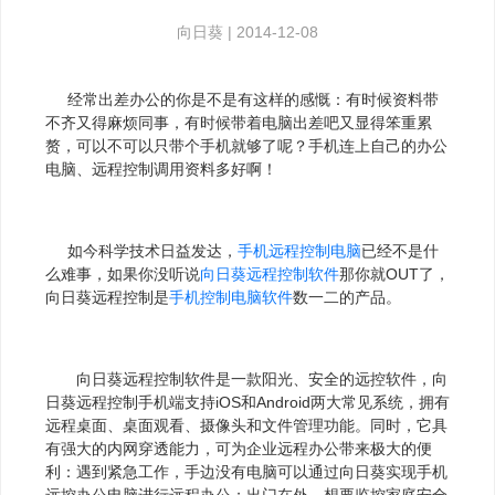
向日葵
|
2014-12-08
经常出差办公的你是不是有这样的感慨：有时候资料带
不齐又得麻烦同事，有时候带着电脑出差吧又显得笨重累
赘，可以不可以只带个手机就够了呢？手机连上自己的办公
电脑、远程控制调用资料多好啊！
如今科学技术日益发达，
手机远程控制电脑
已经不是什
么难事，如果你没听说
向日葵
远程控制软件
那你就OUT了，
向日葵远程控制是
手机控制电脑软件
数一二的产品。
向日葵远程控制软件是一款阳光、安全的远控软件，向
日葵远程控制手机端支持iOS和Android两大常见系统，拥有
远程桌面、桌面观看、摄像头和文件管理功能。同时，它具
有强大的内网穿透能力，可为企业远程办公带来极大的便
利：遇到紧急工作，手边没有电脑可以通过向日葵实现手机
远控办公电脑进行远程办公；出门在外，想要监控家庭安全