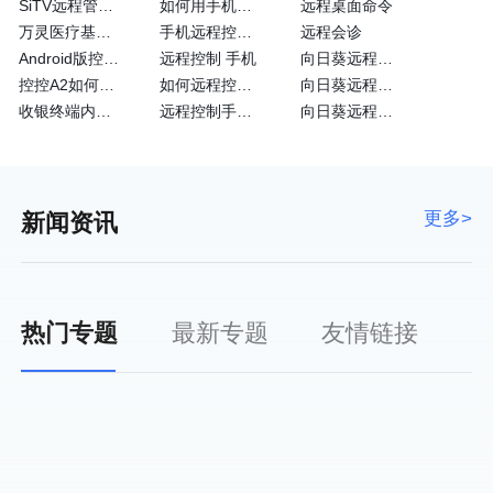
SiTV远程管理维护户外广告屏大法—向日葵
如何用手机远程控制手机
远程桌面命令
万灵医疗基于向日葵的眼科远程诊断系统
手机远程控制手机方法
远程会诊
Android版控制端常见问题
远程控制 手机
向日葵远程控制使用
控控A2如何通过4G网卡上网
如何远程控制苹果手机
向日葵远程控制黑屏
收银终端内嵌向日葵实现远程运维
远程控制手机的方法
向日葵远程控制官方
更多>
新闻资讯
热门专题
最新专题
友情链接