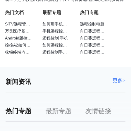
热门文档
最新专题
热门专题
SiTV远程管理维护户外广告屏大法—向日葵
如何用手机远程控制手机
远程控制电脑
万灵医疗基于向日葵的眼科远程诊断系统
手机远程控制手机方法
向日葵远程控制免费
Android版控制端常见问题
远程控制 手机
向日葵远程控制安卓版
控控A2如何通过4G网卡上网
如何远程控制苹果手机
向日葵远程控制黑屏
收银终端内嵌向日葵实现远程运维
远程控制手机的方法
向日葵远程客户端
更多>
新闻资讯
热门专题
最新专题
友情链接