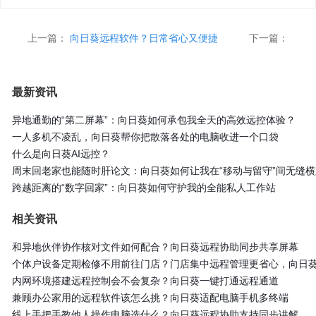
上一篇：
向日葵远程软件？日常省心又便捷
下一篇：
最新资讯
异地通勤的“第二屏幕”：向日葵如何承包我全天的高效远控体验？
一人多机不凌乱，向日葵帮你把散落各处的电脑收进一个口袋
什么是向日葵AI远控？
周末回老家也能随时肝论文：向日葵如何让我在“移动与留守”间无缝横
跨越距离的“数字回家”：向日葵如何守护我的全能私人工作站
相关资讯
和异地伙伴协作核对文件如何配合？向日葵远程协助同步共享屏幕
个体户设备定期检修不用前往门店？门店集中远程管理更省心，向日
内网环境搭建远程控制会不会复杂？向日葵一键打通远程通道
兼顾办公家用的远程软件该怎么挑？向日葵适配电脑手机多终端
线上手把手教他人操作电脑选什么？向日葵远程协助支持同步讲解