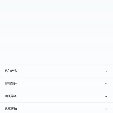
热门产品
贝锐向日葵 · 远程控制
智能硬件
贝锐蒲公英 · 异地组网
贝锐向日葵硬件
购买渠道
贝锐花生壳 · 动态域名
贝锐蒲公英硬件
天猫旗舰店
优惠折扣