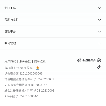
贝锐洋葱头 · 协作无间
贝锐花生壳硬件
京东旗舰店
兑换码通道
热门下载
教育公益折扣
贝锐向日葵客户端
帮助与支持
贝锐蒲公英客户端
我要建议
管理平台
贝锐花生壳客户端
我要投诉
贝锐向日葵管理
账号管理
贝锐洋葱头浏览器
联系客服
贝锐蒲公英管理
实名认证
用户协议
|
服务条款
|
隐私政策
钻石VIP
贝锐花生壳管理
账号信息
版权所有 © 2026 贝锐
沪公安备案 31011002000069
远程协助
贝锐洋葱头管理
产品续费
增值电信业务经营许可
沪B2-20210652
VPN虚拟专用网许可 B1-20231421
报告漏洞
域名管理
我的订单
域名注册服务机构许可 沪D3-20230001
ICP备案
沪B2-20100004-1
退换货政策
发票管理