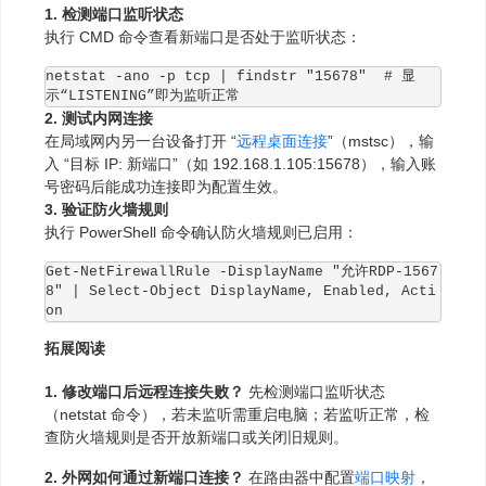
1. 检测端口监听状态
执行 CMD 命令查看新端口是否处于监听状态：
netstat -ano -p tcp | findstr "15678"  # 显
示“LISTENING”即为监听正常
2. 测试内网连接
在局域网内另一台设备打开 “
远程桌面连接
”（mstsc），输
入 “目标 IP: 新端口”（如 192.168.1.105:15678），输入账
号密码后能成功连接即为配置生效。
3. 验证防火墙规则
执行 PowerShell 命令确认防火墙规则已启用：
Get-NetFirewallRule -DisplayName "允许RDP-1567
8" | Select-Object DisplayName, Enabled, Acti
on
拓展阅读
1. 修改端口后远程连接失败？
先检测端口监听状态
（netstat 命令），若未监听需重启电脑；若监听正常，检
查防火墙规则是否开放新端口或关闭旧规则。
2. 外网如何通过新端口连接？
在路由器中配置
端口映射
，