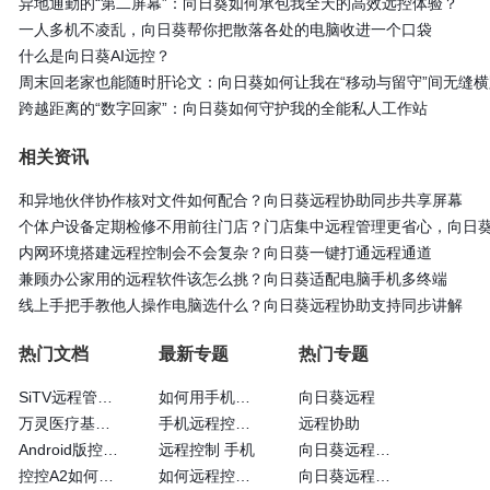
异地通勤的“第二屏幕”：向日葵如何承包我全天的高效远控体验？
一人多机不凌乱，向日葵帮你把散落各处的电脑收进一个口袋
什么是向日葵AI远控？
周末回老家也能随时肝论文：向日葵如何让我在“移动与留守”间无缝横
跨越距离的“数字回家”：向日葵如何守护我的全能私人工作站
相关资讯
和异地伙伴协作核对文件如何配合？向日葵远程协助同步共享屏幕
个体户设备定期检修不用前往门店？门店集中远程管理更省心，向日
内网环境搭建远程控制会不会复杂？向日葵一键打通远程通道
兼顾办公家用的远程软件该怎么挑？向日葵适配电脑手机多终端
线上手把手教他人操作电脑选什么？向日葵远程协助支持同步讲解
热门文档
最新专题
热门专题
SiTV远程管理维护户外广告屏大法—向日葵
如何用手机远程控制手机
向日葵远程
万灵医疗基于向日葵的眼科远程诊断系统
手机远程控制手机方法
远程协助
Android版控制端常见问题
远程控制 手机
向日葵远程控制软
控控A2如何通过4G网卡上网
如何远程控制苹果手机
向日葵远程控制软件怎么用