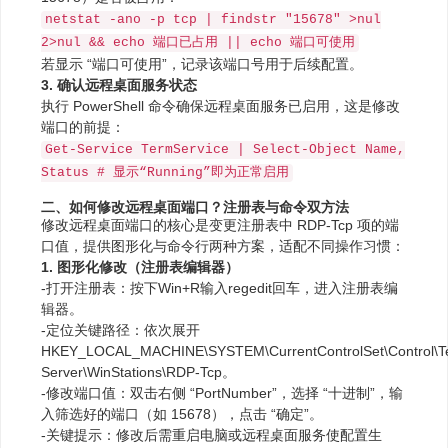
netstat -ano -p tcp | findstr "15678" >nul
2>nul && echo 端口已占用 || echo 端口可使用
若显示 “端口可使用”，记录该端口号用于后续配置。
3. 确认远程桌面服务状态
执行 PowerShell 命令确保远程桌面服务已启用，这是修改
端口的前提：
Get-Service TermService | Select-Object Name,
Status # 显示“Running”即为正常启用
二、如何修改远程桌面端口？注册表与命令双方法
修改远程桌面端口的核心是变更注册表中 RDP-Tcp 项的端
口值，提供图形化与命令行两种方案，适配不同操作习惯：
1. 图形化修改（注册表编辑器）
-打开注册表：按下Win+R输入regedit回车，进入注册表编
辑器。
-定位关键路径：依次展开
HKEY_LOCAL_MACHINE\SYSTEM\CurrentControlSet\Control\Te
Server\WinStations\RDP-Tcp。
-修改端口值：双击右侧 “PortNumber”，选择 “十进制”，输
入筛选好的端口（如 15678），点击 “确定”。
-关键提示：修改后需重启电脑或远程桌面服务使配置生