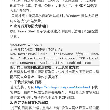
→TCP→特定本地端口（15678）→允许连接”，勾选所有
配置文件（域、专用、公用），命名为 “允许 RDP-15678
入站” 并保存。
-关键补充：无需单独配置出站规则，Windows 默认允许已
建立连接的出站流量。
2. 命令行开放防火墙端口
执行 PowerShell 命令快速创建允许规则，适用于批量配置
场景：
$newPort = 15678

# 开放TCP端口（RDP基于TCP协议）

New-NetFirewallRule -DisplayName "允许RDP-$new
Port" -Direction Inbound -Protocol TCP -Local
Port $newPort -Action Allow -Enabled True
四、向日葵如何配置远程端口？工具简化方案
向日葵默认使用加密动态端口，也支持自定义固定端口，适
配不同安全需求，操作步骤如下：
1. 下载并安装向日葵
若未安装，可从
https://sunlogin.oray.com/download
下载
客户端，按向导完成安装并登录账号。向日葵会对传输端口
进行加密处理，安全性优于原生 RDP 端口。
2. 自定义向日葵远程端口
-打开向日葵客户端，点击右上角 “设置→网络设置→端口配