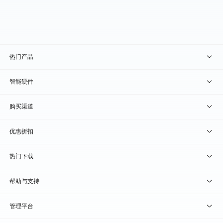
热门产品
贝锐向日葵 · 远程控制
智能硬件
贝锐蒲公英 · 异地组网
贝锐向日葵硬件
购买渠道
贝锐花生壳 · 动态域名
贝锐蒲公英硬件
天猫旗舰店
优惠折扣
贝锐洋葱头 · 协作无间
贝锐花生壳硬件
京东旗舰店
兑换码通道
热门下载
教育公益折扣
贝锐向日葵客户端
帮助与支持
贝锐蒲公英客户端
我要建议
管理平台