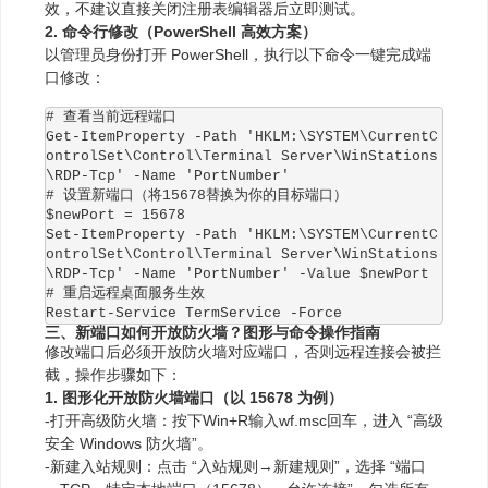
效，不建议直接关闭注册表编辑器后立即测试。
2. 命令行修改（PowerShell 高效方案）
以管理员身份打开 PowerShell，执行以下命令一键完成端
口修改：
# 查看当前远程端口

Get-ItemProperty -Path 'HKLM:\SYSTEM\CurrentC
ontrolSet\Control\Terminal Server\WinStations
\RDP-Tcp' -Name 'PortNumber'

# 设置新端口（将15678替换为你的目标端口）

$newPort = 15678

Set-ItemProperty -Path 'HKLM:\SYSTEM\CurrentC
ontrolSet\Control\Terminal Server\WinStations
\RDP-Tcp' -Name 'PortNumber' -Value $newPort

# 重启远程桌面服务生效

Restart-Service TermService -Force
三、新端口如何开放防火墙？图形与命令操作指南
修改端口后必须开放防火墙对应端口，否则远程连接会被拦
截，操作步骤如下：
1. 图形化开放防火墙端口（以 15678 为例）
-打开高级防火墙：按下Win+R输入wf.msc回车，进入 “高级
安全 Windows 防火墙”。
-新建入站规则：点击 “入站规则→新建规则”，选择 “端口