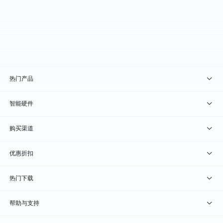
热门产品
贝锐向日葵 · 远程控制
智能硬件
贝锐蒲公英 · 异地组网
贝锐向日葵硬件
购买渠道
贝锐花生壳 · 动态域名
贝锐蒲公英硬件
天猫旗舰店
优惠折扣
贝锐洋葱头 · 协作无间
贝锐花生壳硬件
京东旗舰店
兑换码通道
热门下载
教育公益折扣
贝锐向日葵客户端
帮助与支持