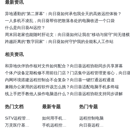
最新资讯
异地通勤的“第二屏幕”：向日葵如何承包我全天的高效远控体验？
一人多机不凌乱，向日葵帮你把散落各处的电脑收进一个口袋
什么是向日葵AI远控？
周末回老家也能随时肝论文：向日葵如何让我在“移动与留守”间无缝横
跨越距离的“数字回家”：向日葵如何守护我的全能私人工作站
相关资讯
和异地伙伴协作核对文件如何配合？向日葵远程协助同步共享屏幕
个体户设备定期检修不用前往门店？门店集中远程管理更省心，向日
内网环境搭建远程控制会不会复杂？向日葵一键打通远程通道
兼顾办公家用的远程软件该怎么挑？向日葵适配电脑手机多终端
线上手把手教他人操作电脑选什么？向日葵远程协助支持同步讲解
热门文档
最新专题
热门专题
SiTV远程管理维护户外广告屏大法—向日葵
如何用手机远程控制手机
远程控制电脑
万灵医疗基于向日葵的眼科远程诊断系统
手机远程控制手机方法
向日葵远程控制免费