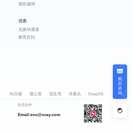
报告漏洞
优惠
兑换码通道
教育折扣
购
买
咨
询
向日葵
蒲公英
花生壳
洋葱头
OrayOS
生态合作
Email:eco@oray.com