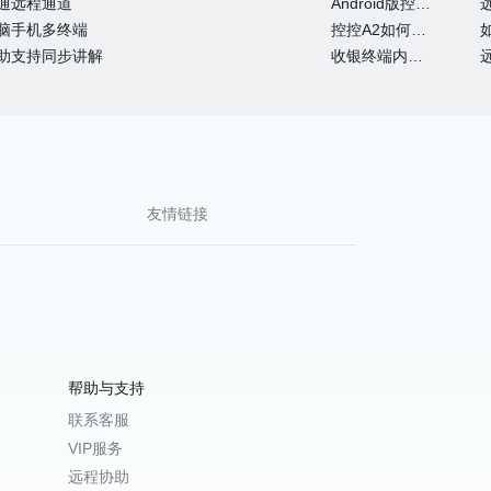
通远程通道
Android版控制端常见问题
脑手机多终端
控控A2如何通过4G网卡上网
助支持同步讲解
收银终端内嵌向日葵实现远程运维
友情链接
帮助与支持
联系客服
VIP服务
远程协助