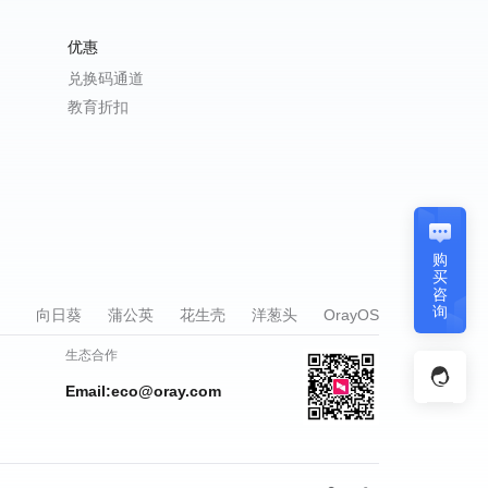
优惠
兑换码通道
教育折扣
购
买
咨
询
向日葵
蒲公英
花生壳
洋葱头
OrayOS
生态合作
Email:eco@oray.com