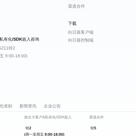
渠道合作
下载
向日葵客户端
私有化/SDK嵌入咨询
向日葵控制端
-5211转2
9:00-18:00)
光准则
新闻资讯
企业公告
政企大客户&私有化/SDK嵌入
渠道合作
转2
转5
(周一至周五 9:00-18:00)