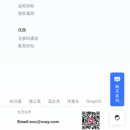
远程协助
报告漏洞
优惠
兑换码通道
教育折扣
购
买
咨
询
向日葵
蒲公英
花生壳
洋葱头
OrayOS
生态合作
Email:eco@oray.com