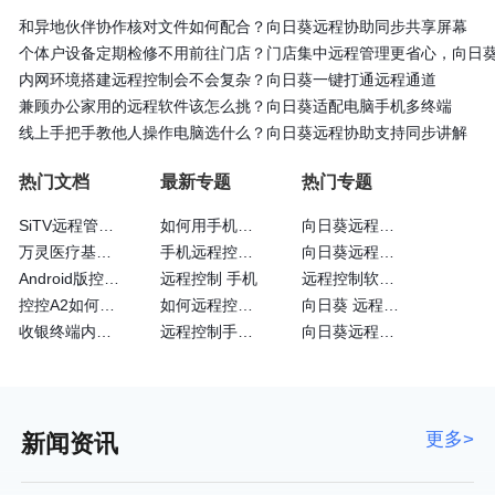
和异地伙伴协作核对文件如何配合？向日葵远程协助同步共享屏幕
个体户设备定期检修不用前往门店？门店集中远程管理更省心，向日
内网环境搭建远程控制会不会复杂？向日葵一键打通远程通道
兼顾办公家用的远程软件该怎么挑？向日葵适配电脑手机多终端
线上手把手教他人操作电脑选什么？向日葵远程协助支持同步讲解
热门文档
最新专题
热门专题
SiTV远程管理维护户外广告屏大法—向日葵
如何用手机远程控制手机
向日葵远程控制识别码
万灵医疗基于向日葵的眼科远程诊断系统
手机远程控制手机方法
向日葵远程操控软件
Android版控制端常见问题
远程控制 手机
远程控制软件向日葵
控控A2如何通过4G网卡上网
如何远程控制苹果手机
向日葵 远程控制软件
收银终端内嵌向日葵实现远程运维
远程控制手机的方法
向日葵远程开机
更多>
新闻资讯