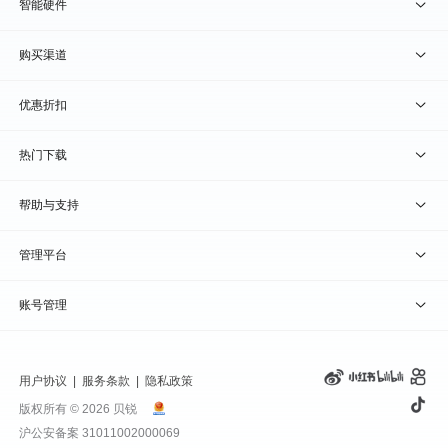
贝锐向日葵 · 远程控制
智能硬件
贝锐蒲公英 · 异地组网
贝锐向日葵硬件
购买渠道
贝锐花生壳 · 动态域名
贝锐蒲公英硬件
天猫旗舰店
优惠折扣
贝锐洋葱头 · 协作无间
贝锐花生壳硬件
京东旗舰店
兑换码通道
热门下载
教育公益折扣
贝锐向日葵客户端
帮助与支持
贝锐蒲公英客户端
我要建议
管理平台
贝锐花生壳客户端
我要投诉
贝锐向日葵管理
账号管理
贝锐洋葱头浏览器
联系客服
贝锐蒲公英管理
实名认证
用户协议
|
服务条款
|
隐私政策
钻石VIP
贝锐花生壳管理
账号信息
版权所有 © 2026 贝锐
沪公安备案 31011002000069