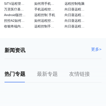
SiTV远程管理维护户外广告屏大法—向日葵
如何用手机远程控制手机
远程控制电脑
万灵医疗基于向日葵的眼科远程诊断系统
手机远程控制手机方法
向日葵远程控制免费
Android版控制端常见问题
远程控制 手机
向日葵远程控制安卓版
控控A2如何通过4G网卡上网
如何远程控制苹果手机
向日葵远程控制黑屏
收银终端内嵌向日葵实现远程运维
远程控制手机的方法
向日葵远程客户端
更多>
新闻资讯
热门专题
最新专题
友情链接