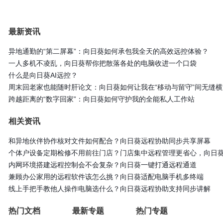
最新资讯
异地通勤的“第二屏幕”：向日葵如何承包我全天的高效远控体验？
一人多机不凌乱，向日葵帮你把散落各处的电脑收进一个口袋
什么是向日葵AI远控？
周末回老家也能随时肝论文：向日葵如何让我在“移动与留守”间无缝横
跨越距离的“数字回家”：向日葵如何守护我的全能私人工作站
相关资讯
和异地伙伴协作核对文件如何配合？向日葵远程协助同步共享屏幕
个体户设备定期检修不用前往门店？门店集中远程管理更省心，向日
内网环境搭建远程控制会不会复杂？向日葵一键打通远程通道
兼顾办公家用的远程软件该怎么挑？向日葵适配电脑手机多终端
线上手把手教他人操作电脑选什么？向日葵远程协助支持同步讲解
热门文档
最新专题
热门专题