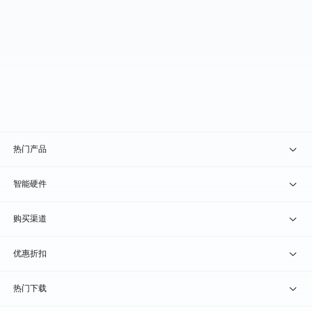
热门产品
贝锐向日葵 · 远程控制
智能硬件
贝锐蒲公英 · 异地组网
贝锐向日葵硬件
购买渠道
贝锐花生壳 · 动态域名
贝锐蒲公英硬件
天猫旗舰店
优惠折扣
贝锐洋葱头 · 协作无间
贝锐花生壳硬件
京东旗舰店
兑换码通道
热门下载