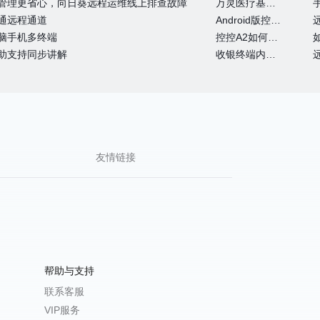
管理更省心，向日葵远程运维线上排查故障
万灵医疗基于向日葵的眼科远程诊断系统
通远程通道
Android版控制端常见问题
脑手机多终端
控控A2如何通过4G网卡上网
助支持同步讲解
收银终端内嵌向日葵实现远程运维
友情链接
帮助与支持
联系客服
VIP服务