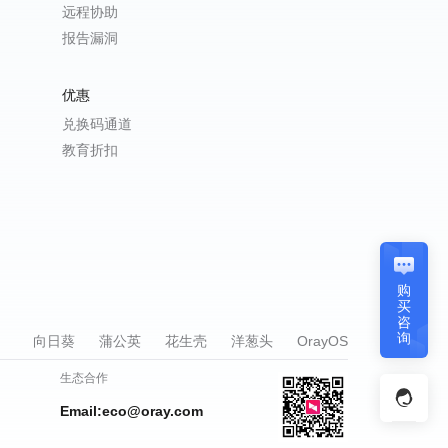
远程协助
报告漏洞
优惠
兑换码通道
教育折扣
购
买
咨
询
向日葵
蒲公英
花生壳
洋葱头
OrayOS
生态合作
Email:eco@oray.com