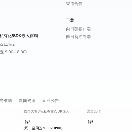
渠道合作
下载
向日葵客户端
私有化/SDK嵌入咨询
向日葵控制端
-5211转2
9:00-18:00)
光准则
新闻资讯
企业公告
政企大客户&私有化/SDK嵌入
渠道合作
转2
转5
(周一至周五 9:00-18:00)