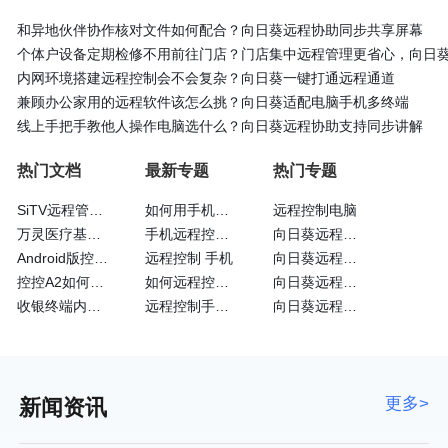
和异地伙伴协作核对文件如何配合？向日葵远程协助同步共享屏幕
个体户设备定期检修不用前往门店？门店集中远程管理更省心，向日
内网环境搭建远程控制会不会复杂？向日葵一键打通远程通道
兼顾办公家用的远程软件该怎么挑？向日葵适配电脑手机多终端
线上手把手教他人操作电脑选什么？向日葵远程协助支持同步讲解
热门文档
最新专题
热门专题
SiTV远程管理维护户外广告屏大法—向日葵
如何用手机远程控制手机
远程控制电脑
万灵医疗基于向日葵的眼科远程诊断系统
手机远程控制手机方法
向日葵远程控制免费
Android版控制端常见问题
远程控制 手机
向日葵远程控制安卓版
控控A2如何通过4G网卡上网
如何远程控制苹果手机
向日葵远程控制黑屏
收银终端内嵌向日葵实现远程运维
远程控制手机的方法
向日葵远程客户端
更多>
新闻资讯