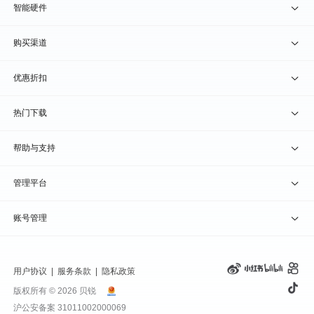
贝锐向日葵 · 远程控制
智能硬件
贝锐蒲公英 · 异地组网
贝锐向日葵硬件
购买渠道
贝锐花生壳 · 动态域名
贝锐蒲公英硬件
天猫旗舰店
优惠折扣
贝锐洋葱头 · 协作无间
贝锐花生壳硬件
京东旗舰店
兑换码通道
热门下载
教育公益折扣
贝锐向日葵客户端
帮助与支持
贝锐蒲公英客户端
我要建议
管理平台
贝锐花生壳客户端
我要投诉
贝锐向日葵管理
账号管理
贝锐洋葱头浏览器
联系客服
贝锐蒲公英管理
实名认证
用户协议
|
服务条款
|
隐私政策
钻石VIP
贝锐花生壳管理
账号信息
版权所有 © 2026 贝锐
沪公安备案 31011002000069