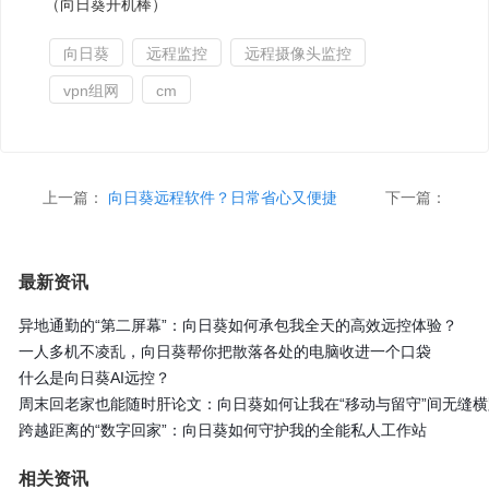
（向日葵开机棒）
向日葵
远程监控
远程摄像头监控
vpn组网
cm
上一篇：
向日葵远程软件？日常省心又便捷
下一篇：
最新资讯
异地通勤的“第二屏幕”：向日葵如何承包我全天的高效远控体验？
一人多机不凌乱，向日葵帮你把散落各处的电脑收进一个口袋
什么是向日葵AI远控？
周末回老家也能随时肝论文：向日葵如何让我在“移动与留守”间无缝横
跨越距离的“数字回家”：向日葵如何守护我的全能私人工作站
相关资讯