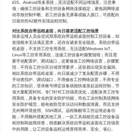
iOS、Android等多系统，灵活适配不同运维场景。注意事
项：确保工控设备和主控设备网络连接稳定，避免因网络波
动导致控制中断。若工控设备无屏幕或输入接口，可搭配向
日葵控控A2硬件实现远程控制。
对比系统自带远程桌面，向日葵更适配工控场景
很多运维人员会尝试用系统自带远程桌面控制工控设备，却
发现根本无法满足需求，还存在诸多安全隐患。系统自带远
程桌面，不支持工控专用系统，无法适配Windows IoT、
Linux等工控常用系统，连接工控设备时频繁报错；而且需
要手动配置IP、调试端口，还要修改工控网络设置，步骤繁
琐，不符合工控分区分域管理要求，还容易出现安全漏洞。
相比系统自带远程桌面，向日葵减少了复杂配置步骤，不用
手动查找IP、调试端口，不用修改工控网络设置，不用专业
的工控知识，登录账号绑定设备就能快速发起远程控制，节
省大量配置时间。专门针对工控场景优化，适配各类工控专
用系统，具备专业的安全防护功能，符合工业控制系统网络
安全防护规范，能有效防范非法访问和数据泄露。而且支持
无外网环境使用、SSH调试、远程唤醒等工控运维必备功
能，不用额外搭配其他工具，一款工具就能完成工控设备远
程控制和故障排查，彻底解决系统自带远程桌面在工控场景
中的局限，让工控设备远程运维变得简单、安全、省心。