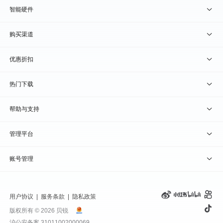
贝锐向日葵 · 远程控制
智能硬件
贝锐蒲公英 · 异地组网
贝锐向日葵硬件
购买渠道
贝锐花生壳 · 动态域名
贝锐蒲公英硬件
天猫旗舰店
优惠折扣
贝锐洋葱头 · 协作无间
贝锐花生壳硬件
京东旗舰店
兑换码通道
热门下载
教育公益折扣
贝锐向日葵客户端
帮助与支持
贝锐蒲公英客户端
我要建议
管理平台
贝锐花生壳客户端
我要投诉
贝锐向日葵管理
账号管理
贝锐洋葱头浏览器
联系客服
贝锐蒲公英管理
实名认证
用户协议
|
服务条款
|
隐私政策
钻石VIP
贝锐花生壳管理
账号信息
版权所有 © 2026 贝锐
沪公安备案 31011002000069