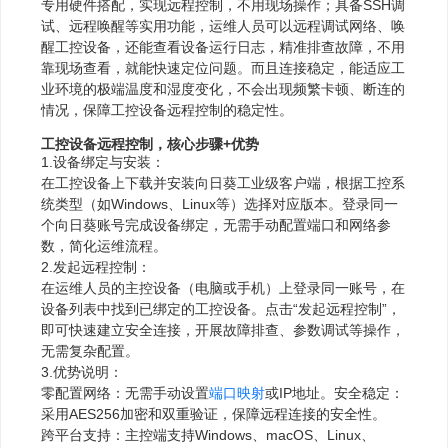
专用硬件搭配，实现远程控制，不用现场操作；具备SSH调
试、远程唤醒等实用功能，运维人员可以远程调试网络、唤
醒工控设备，还能查看设备运行日志，精准排查故障，不用
靠现场查看，就能快速定位问题。而且连接稳定，能适应工
业环境的极端温度和湿度变化，不会出现频繁卡顿、断连的
情况，保障工控设备远程控制的稳定性。
工控设备远程控制，核心步骤+优势
1.设备绑定与安装：
在工控设备上下载并安装向日葵工业级客户端，根据工控系
统类型（如Windows、Linux等）选择对应版本。登录同一
个向日葵账号完成设备绑定，无需手动配置端口和网络参
数，简化运维流程。
2.发起远程控制：
在运维人员的主控设备（电脑或手机）上登录同一账号，在
设备列表中找到已绑定的工控设备。点击“发起远程控制”，
即可快速建立安全连接，开展故障排查、参数调试等操作，
无需复杂配置。
3.优势说明：
零配置网络：无需手动设置
端口映射
或IP地址。安全稳定：
采用AES256加密和双重验证，保障远程连接的安全性。
跨平台支持：主控端支持Windows、macOS、Linux、