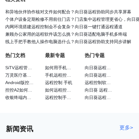
和异地伙伴协作核对文件如何配合？向日葵远程协助同步共享屏幕
个体户设备定期检修不用前往门店？门店集中远程管理更省心，向日
内网环境搭建远程控制会不会复杂？向日葵一键打通远程通道
兼顾办公家用的远程软件该怎么挑？向日葵适配电脑手机多终端
线上手把手教他人操作电脑选什么？向日葵远程协助支持同步讲解
热门文档
最新专题
热门专题
SiTV远程管理维护户外广告屏大法—向日葵
如何用手机远程控制手机
向日葵远程控制识别码
万灵医疗基于向日葵的眼科远程诊断系统
手机远程控制手机方法
向日葵远程操控软件
Android版控制端常见问题
远程控制 手机
远程控制软件向日葵
控控A2如何通过4G网卡上网
如何远程控制苹果手机
向日葵 远程控制软件
收银终端内嵌向日葵实现远程运维
远程控制手机的方法
向日葵远程开机
更多>
新闻资讯