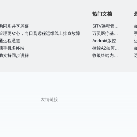
热门文档
助同步共享屏幕
SiTV远程管理维护户外广告屏大法—向日葵
管理更省心，向日葵远程运维线上排查故障
万灵医疗基于向日葵的眼科远程诊断系统
通远程通道
Android版控制端常见问题
脑手机多终端
控控A2如何通过4G网卡上网
助支持同步讲解
收银终端内嵌向日葵实现远程运维
友情链接