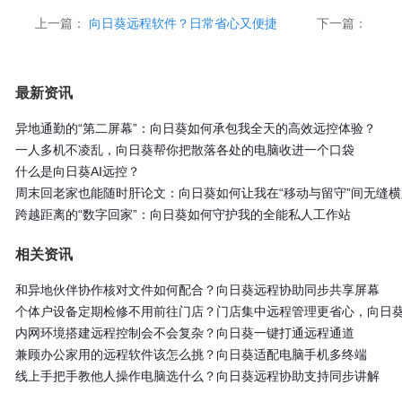
上一篇：
向日葵远程软件？日常省心又便捷
下一篇：
最新资讯
异地通勤的“第二屏幕”：向日葵如何承包我全天的高效远控体验？
一人多机不凌乱，向日葵帮你把散落各处的电脑收进一个口袋
什么是向日葵AI远控？
周末回老家也能随时肝论文：向日葵如何让我在“移动与留守”间无缝横
跨越距离的“数字回家”：向日葵如何守护我的全能私人工作站
相关资讯
和异地伙伴协作核对文件如何配合？向日葵远程协助同步共享屏幕
个体户设备定期检修不用前往门店？门店集中远程管理更省心，向日
内网环境搭建远程控制会不会复杂？向日葵一键打通远程通道
兼顾办公家用的远程软件该怎么挑？向日葵适配电脑手机多终端
线上手把手教他人操作电脑选什么？向日葵远程协助支持同步讲解