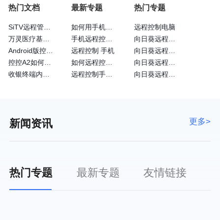
热门文档
最新专题
热门专题
SiTV远程管理维护户外广告屏大法—向日葵
如何用手机远程控制手机
远程控制电脑
万灵医疗基于向日葵的眼科远程诊断系统
手机远程控制手机方法
向日葵远程控制免费
Android版控制端常见问题
远程控制 手机
向日葵远程控制安卓版
控控A2如何通过4G网卡上网
如何远程控制苹果手机
向日葵远程控制黑屏
收银终端内嵌向日葵实现远程运维
远程控制手机的方法
向日葵远程客户端
更多>
新闻资讯
热门专题
最新专题
友情链接