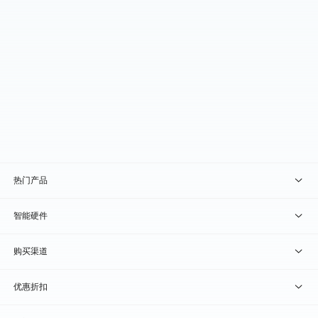
热门产品
贝锐向日葵 · 远程控制
智能硬件
贝锐蒲公英 · 异地组网
贝锐向日葵硬件
购买渠道
贝锐花生壳 · 动态域名
贝锐蒲公英硬件
天猫旗舰店
优惠折扣