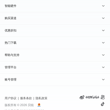
贝锐向日葵 · 远程控制
智能硬件
贝锐蒲公英 · 异地组网
贝锐向日葵硬件
购买渠道
贝锐花生壳 · 动态域名
贝锐蒲公英硬件
天猫旗舰店
优惠折扣
贝锐洋葱头 · 协作无间
贝锐花生壳硬件
京东旗舰店
兑换码通道
热门下载
教育公益折扣
贝锐向日葵客户端
帮助与支持
贝锐蒲公英客户端
我要建议
管理平台
贝锐花生壳客户端
我要投诉
贝锐向日葵管理
账号管理
贝锐洋葱头浏览器
联系客服
贝锐蒲公英管理
实名认证
用户协议
|
服务条款
|
隐私政策
钻石VIP
贝锐花生壳管理
账号信息
版权所有 © 2026 贝锐