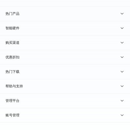
热门产品
贝锐向日葵 · 远程控制
智能硬件
贝锐蒲公英 · 异地组网
贝锐向日葵硬件
购买渠道
贝锐花生壳 · 动态域名
贝锐蒲公英硬件
天猫旗舰店
优惠折扣
贝锐洋葱头 · 协作无间
贝锐花生壳硬件
京东旗舰店
兑换码通道
热门下载
教育公益折扣
贝锐向日葵客户端
帮助与支持
贝锐蒲公英客户端
我要建议
管理平台
贝锐花生壳客户端
我要投诉
贝锐向日葵管理
账号管理
贝锐洋葱头浏览器
联系客服
贝锐蒲公英管理
实名认证