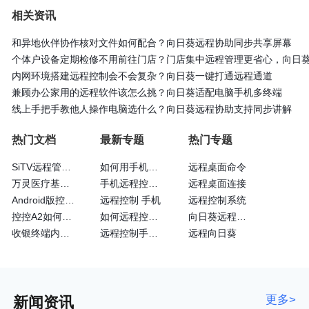
相关资讯
和异地伙伴协作核对文件如何配合？向日葵远程协助同步共享屏幕
个体户设备定期检修不用前往门店？门店集中远程管理更省心，向日
内网环境搭建远程控制会不会复杂？向日葵一键打通远程通道
兼顾办公家用的远程软件该怎么挑？向日葵适配电脑手机多终端
线上手把手教他人操作电脑选什么？向日葵远程协助支持同步讲解
热门文档
最新专题
热门专题
SiTV远程管理维护户外广告屏大法—向日葵
如何用手机远程控制手机
远程桌面命令
万灵医疗基于向日葵的眼科远程诊断系统
手机远程控制手机方法
远程桌面连接
Android版控制端常见问题
远程控制 手机
远程控制系统
控控A2如何通过4G网卡上网
如何远程控制苹果手机
向日葵远程操控
收银终端内嵌向日葵实现远程运维
远程控制手机的方法
远程向日葵
更多>
新闻资讯