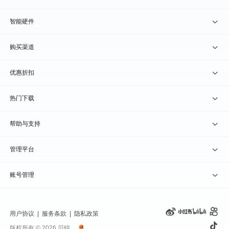
贝锐向日葵 · 远程控制
智能硬件
贝锐蒲公英 · 异地组网
贝锐向日葵硬件
购买渠道
贝锐花生壳 · 动态域名
贝锐蒲公英硬件
天猫旗舰店
优惠折扣
贝锐洋葱头 · 协作无间
贝锐花生壳硬件
京东旗舰店
兑换码通道
热门下载
教育公益折扣
贝锐向日葵客户端
帮助与支持
贝锐蒲公英客户端
我要建议
管理平台
贝锐花生壳客户端
我要投诉
贝锐向日葵管理
账号管理
贝锐洋葱头浏览器
联系客服
贝锐蒲公英管理
实名认证
用户协议
|
服务条款
|
隐私政策
钻石VIP
贝锐花生壳管理
账号信息
版权所有 © 2026 贝锐