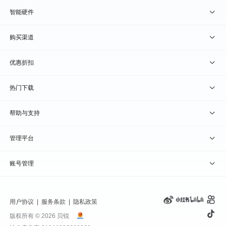
贝锐向日葵 · 远程控制
智能硬件
贝锐蒲公英 · 异地组网
贝锐向日葵硬件
购买渠道
贝锐花生壳 · 动态域名
贝锐蒲公英硬件
天猫旗舰店
优惠折扣
贝锐洋葱头 · 协作无间
贝锐花生壳硬件
京东旗舰店
兑换码通道
热门下载
教育公益折扣
贝锐向日葵客户端
帮助与支持
贝锐蒲公英客户端
我要建议
管理平台
贝锐花生壳客户端
我要投诉
贝锐向日葵管理
账号管理
贝锐洋葱头浏览器
联系客服
贝锐蒲公英管理
实名认证
用户协议
|
服务条款
|
隐私政策
钻石VIP
贝锐花生壳管理
账号信息
版权所有 © 2026 贝锐