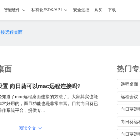
智能硬件
私有化/SDK/API
安全远控
购买
下载
连接远程桌面
热门专
桌面
远程桌面
设置 向日葵可以mac远程连接吗?
经知道了mac远程桌面连接的方法了。大家其实也能
远程会议
非常好用的，而且功能也是非常丰富。目前向日葵已
向日葵远程
作系统平台，提供专...
向日葵远

阅读全文
向日葵远